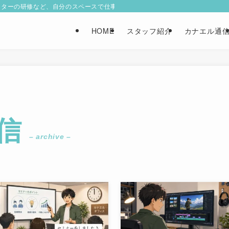
イターの研修など、自分のスペースで仕事ができる！札幌市中央区円山の就労継
HOME
スタッフ紹介
カナエル通
信
– archive –